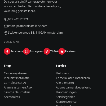
De specialist in IP camerasystemen voor
woning en bedrijf. Betrouwbare beveiliging,
vakkundig geïnstalleerd.
085 - 02 12 771
info@ipcamerainstallatie.com
Stekkenbergweg 3B, 1105AH Amsterdam
VOLG ONS
Facebook
Instagram
TikTok
Reviews
Shop
Service
Camerasystemen
Helpdesk
Inclusief installatie
Camera laten installeren
Complete set AI
Alle diensten
Alarmsystemen Ajax
Advies camerabeveiliging
Slimme deurbellen
Handleidingen
Accessoires
Servicegebied
Klantenservice