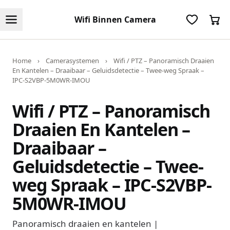
Wifi Binnen Camera
Home
›
Camerasystemen
›
Wifi / PTZ – Panoramisch Draaien
En Kantelen – Draaibaar – Geluidsdetectie – Twee-weg Spraak –
IPC-S2VBP-5M0WR-IMOU
Wifi / PTZ – Panoramisch
Draaien En Kantelen –
Draaibaar –
Geluidsdetectie – Twee-
weg Spraak – IPC-S2VBP-
5M0WR-IMOU
Panoramisch draaien en kantelen |