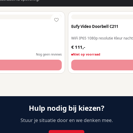
Eufy Video Doorbell C211
WiFi IP65 1080p resolutie Kleur nach
€ 111,-
Nog geen reviews
Niet op voorraad
Hulp nodig bij kiezen?
Stuur je situatie door en we denken mee.