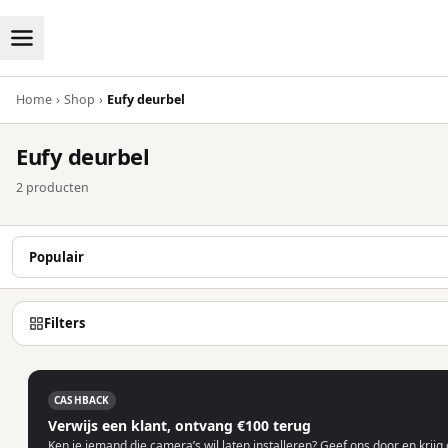
Home
›
Shop
›
Eufy deurbel
Eufy deurbel
2 producten
Filters
CASHBACK
Verwijs een klant, ontvang €100 terug
Ken je iemand die camera’s wil laten installeren? Geef ons door en krijg