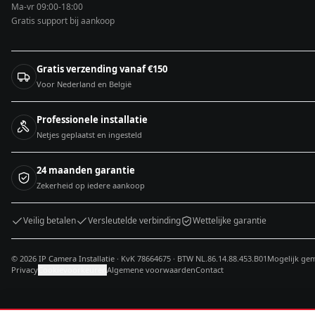
Ma-vr 09:00-18:00
Gratis support bij aankoop
Gratis verzending vanaf €150
Voor Nederland en België
Professionele installatie
Netjes geplaatst en ingesteld
24 maanden garantie
Zekerheid op iedere aankoop
Veilig betalen
Versleutelde verbinding
Wettelijke garantie
© 2026 IP Camera Installatie · KvK 78664675 · BTW NL.86.14.88.453.B01
Mogelijk ge
Privacy
Cookievoorkeuren
Algemene voorwaarden
Contact