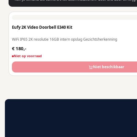
Eufy 2K Video Doorbell E340 Kit
WiFi IP65 2K resolutie 16GB intern opslag Gezichtsherkenning
€ 180,-
Niet op voorraad
Niet beschikbaar