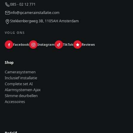
085 - 02 12 771
info@ipcamerainstallatie.com
Stekkenbergweg 3B, 1105AH Amsterdam
VOLG ONS
Facebook
Instagram
TikTok
Reviews
Shop
Camerasystemen
Inclusief installatie
Complete set AI
Alarmsystemen Ajax
Slimme deurbellen
Accessoires