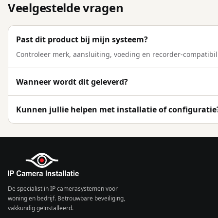
Veelgestelde vragen
Past dit product bij mijn systeem?
Controleer merk, aansluiting, voeding en recorder-compatibili
Wanneer wordt dit geleverd?
Kunnen jullie helpen met installatie of configuratie
De specialist in IP camerasystemen voor
woning en bedrijf. Betrouwbare beveiliging,
vakkundig geïnstalleerd.