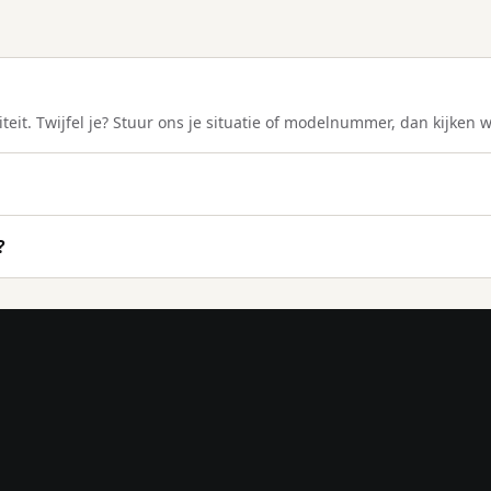
teit. Twijfel je? Stuur ons je situatie of modelnummer, dan kijken 
?