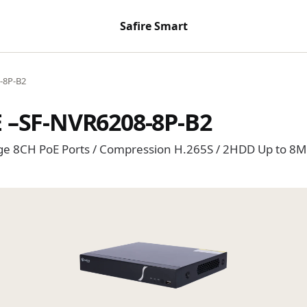
Safire Smart
-8P-B2
E –SF-NVR6208-8P-B2
nge 8CH PoE Ports / Compression H.265S / 2HDD Up to 8M