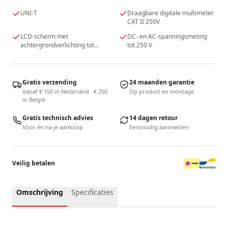
UNI-T
Draagbare digitale multimeter
CAT II 250V
LCD-scherm met
DC- en AC-spanningsmeting
achtergrondverlichting tot
tot 250 V
2000 tellingen
Gratis verzending
24 maanden garantie
Vanaf € 150 in Nederland · € 250
Op product en montage
in België
Gratis technisch advies
14 dagen retour
Voor én na je aankoop
Eenvoudig aanmelden
Veilig betalen
Omschrijving
Specificaties