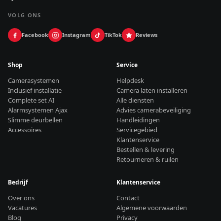
VOLG ONS
Facebook
Instagram
TikTok
Reviews
Shop
Service
Camerasystemen
Helpdesk
Inclusief installatie
Camera laten installeren
Complete set AI
Alle diensten
Alarmsystemen Ajax
Advies camerabeveiliging
Slimme deurbellen
Handleidingen
Accessoires
Servicegebied
Klantenservice
Bestellen & levering
Retourneren & ruilen
Bedrijf
Klantenservice
Over ons
Contact
Vacatures
Algemene voorwaarden
Blog
Privacy