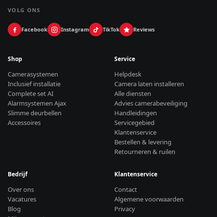
VOLG ONS
Facebook
Instagram
TikTok
Reviews
Shop
Service
Camerasystemen
Helpdesk
Inclusief installatie
Camera laten installeren
Complete set AI
Alle diensten
Alarmsystemen Ajax
Advies camerabeveiliging
Slimme deurbellen
Handleidingen
Accessoires
Servicegebied
Klantenservice
Bestellen & levering
Retourneren & ruilen
Bedrijf
Klantenservice
Over ons
Contact
Vacatures
Algemene voorwaarden
Blog
Privacy