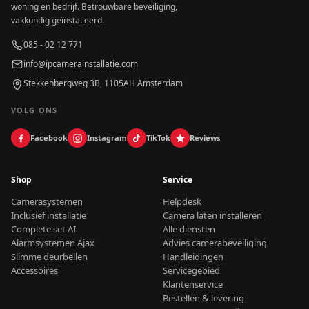
woning en bedrijf. Betrouwbare beveiliging,
vakkundig geïnstalleerd.
085 - 02 12 771
info@ipcamerainstallatie.com
Stekkenbergweg 3B, 1105AH Amsterdam
VOLG ONS
Facebook
Instagram
TikTok
Reviews
Shop
Service
Camerasystemen
Helpdesk
Inclusief installatie
Camera laten installeren
Complete set AI
Alle diensten
Alarmsystemen Ajax
Advies camerabeveiliging
Slimme deurbellen
Handleidingen
Accessoires
Servicegebied
Klantenservice
Bestellen & levering