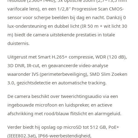
resolutie (2560×1440), 5x optische zoom (2,7~13,5 mm
varifocale lens), en een 1/2,8″ Progressive Scan CMOS-
sensor voor scherpe beelden bij dag en nacht. Dankzij 0
lux-ondersteuning en dubbel licht (IR 50 m + wit licht 30
m) biedt de camera uitstekende prestaties in totale
duisternis.
Uitgerust met Smart H.265+ compressie, WDR (120 dB),
3D DNR, IR-cut, en geavanceerde video-analyse
waaronder IVS (perimeterbeveiliging), SMD Slim Zoeken
3.0, gezichtsdetectie en automatische tracking.
De camera beschikt over tweerichtingsaudio via een
ingebouwde microfoon en luidspreker, en actieve
afschrikking met rood/blauw flitslicht en alarmgeluid.
Verder biedt hij opslag op microSD tot 512 GB, PoE+
(IEEE802.3at), IP66-weerbestendigheid,