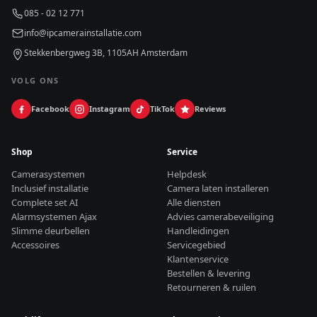
085 - 02 12 771
info@ipcamerainstallatie.com
Stekkenbergweg 3B, 1105AH Amsterdam
VOLG ONS
Facebook
Instagram
TikTok
Reviews
Shop
Service
Camerasystemen
Helpdesk
Inclusief installatie
Camera laten installeren
Complete set AI
Alle diensten
Alarmsystemen Ajax
Advies camerabeveiliging
Slimme deurbellen
Handleidingen
Accessoires
Servicegebied
Klantenservice
Bestellen & levering
Retourneren & ruilen