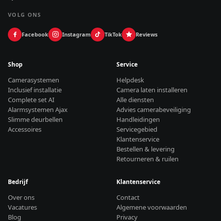
VOLG ONS
Facebook
Instagram
TikTok
Reviews
Shop
Service
Camerasystemen
Helpdesk
Inclusief installatie
Camera laten installeren
Complete set AI
Alle diensten
Alarmsystemen Ajax
Advies camerabeveiliging
Slimme deurbellen
Handleidingen
Accessoires
Servicegebied
Klantenservice
Bestellen & levering
Retourneren & ruilen
Bedrijf
Klantenservice
Over ons
Contact
Vacatures
Algemene voorwaarden
Blog
Privacy