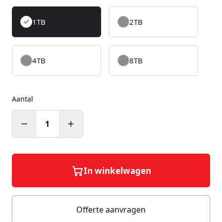
1TB
2TB
4TB
8TB
Aantal
1
In winkelwagen
Offerte aanvragen