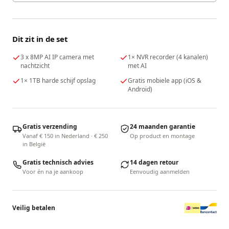
Dit zit in de set
3 x 8MP AI IP camera met
1× NVR recorder (4 kanalen)
nachtzicht
met AI
1× 1TB harde schijf opslag
Gratis mobiele app (iOS &
Android)
Gratis verzending
24 maanden garantie
Vanaf € 150 in Nederland · € 250
Op product en montage
in België
Gratis technisch advies
14 dagen retour
Voor én na je aankoop
Eenvoudig aanmelden
Veilig betalen