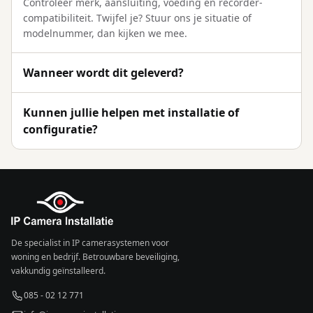
Controleer merk, aansluiting, voeding en recorder-
compatibiliteit. Twijfel je? Stuur ons je situatie of
modelnummer, dan kijken we mee.
Wanneer wordt dit geleverd?
Kunnen jullie helpen met installatie of
configuratie?
De specialist in IP camerasystemen voor
woning en bedrijf. Betrouwbare beveiliging,
vakkundig geïnstalleerd.
085 - 02 12 771