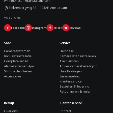
info@ipcamerainstallatie.com
Stekkenbergweg 3B, 1105AH Amsterdam
VOLG ONS
Facebook
Instagram
TikTok
Reviews
Shop
Service
Camerasystemen
Helpdesk
Inclusief installatie
Camera laten installeren
Complete set AI
Alle diensten
Alarmsystemen Ajax
Advies camerabeveiliging
Slimme deurbellen
Handleidingen
Accessoires
Servicegebied
Klantenservice
Bestellen & levering
Retourneren & ruilen
Bedrijf
Klantenservice
Over ons
Contact