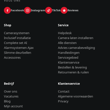
VOLG ONS
Facebook
Instagram
TikTok
Reviews
Shop
Service
Camerasystemen
Helpdesk
Inclusief installatie
Camera laten installeren
Complete set AI
Alle diensten
Alarmsystemen Ajax
Advies camerabeveiliging
Slimme deurbellen
Handleidingen
Accessoires
Servicegebied
Klantenservice
Bestellen & levering
Retourneren & ruilen
Bedrijf
Klantenservice
Over ons
Contact
Vacatures
Algemene voorwaarden
Blog
Privacy
Mijn account