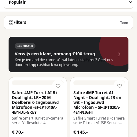
Filters
Toon
CASHBACK
Verwijs een klant, ontvang €100 terug
Ken je iemand die camera’s wil laten installeren? Geef ons
door en krijg cashback na oplevering.
Safire 4MP Turret AI B1 –
Safire 4MP Turret AI
Dual light: LR+ 20 M
Night – Dual light: IR en
Doelbereik- Ingebouwd
wit – Ingbouwd
Microfoon -SF-IPT010A-
Microfoon – SF-IPT020A-
4B1-DL-GREY
4E1-NIGHT
Safire Smart Turret IP-camera
Safire Smart Turret IP-camera
serie B1 Resolutie 4
serie E1 met AI-ISP Sensor
Megapixel (2566×1440) Lens
1/2.9″ groot diafragma F1.0
€ 70,-
€ 145,-
2.8 mm | Geavanceerde
Nachtkleur X Resolutie 4
bewegingsdetectie Dual Light:
Megapixel (2688×1520) |