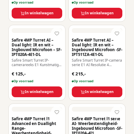
Op voorraad
Op voorraad
IR + Doelbereik 20 m |
MicroSD Lens 2.8 mm |
Microfoon Weerbestendigheid
Geïntegreerde microfoon |
IP67 | PoE (IEEE802.3af)
In winkelwagen
LED 30m AI: Mens- en
In winkelwagen
voertuigclassificatie | Tellen
Weerbe
Safire 4MP Turret AI –
Safire 4MP Turret AI –
Dual light: IR en wit –
Dual light: IR en wit –
Ingbouwd Microfoon – SF-
Ingebouwd Microfoon -SF-
IPT020A-4E1-DL
IPT511ZA-4E1-DL
Safire Smart Turret IP-
Safire Smart Turret IP-camera
camerareeks E1 Kunstmatige
serie E1 AI Resolutie 4
Intelligentie Resolutie 4
Megapixel (2566×1440)
€ 125,-
€ 215,-
megapixel (2566×1440) Lens
Gemotoriseerde lens
2,8 mm | Geïntegreerde
2.8~12mm | IR&LED tot 50m
Op voorraad
Op voorraad
microfoon | Detectiebereik 30
AI: Classificatie van mens en
m AI: Classificatie van mens
voertuig Weerbestendigheid
en voertuig IP67 Waterdicht |
In winkelwagen
IP67 | PoE (IEEE802.3af) |
In winkelwagen
PoE (IEEE802.3af) | P2P
P2P
Safire 4MP Turret l1
Safire 4MP Turret l1 serie
Advanced en Duallight
AI- Weerbestendigheid-
Range-
Ingebouwd Microfoon -SF-
Weerbestendigheid-
IPT020A-4I1