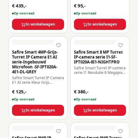
afschrikking Resolutie 8
Resolutie 4 Megapixel
€ 435,-
€ 95,-
Megapixel (3840×2160) Lens
(2566×1440) Lens 2.8 mm | IR
2.8-12 mm | MIC &
30m VCA Regels
Op voorraad
Op voorraad
Luidspreker | Dual Light 40m
Weerbestendigheid IP67 &
AI: Classificatie van mens en
IK10 | PoE (IEEE802.3af)
voertuig Weerbestendigheid
In winkelwagen
In winkelwagen
IP67 | PoE (IEEE802.3af)
Safire Smart 4MP-Grijs-
Safire Smart 8 MP Turret
Turret IP Camera E1 AI
IP-camera serie I1-SF-
serie-Ingebouwd
IPT020A-8I1-NIGHTPRO
Microfoon -SF-IPT020A-
Safire Smart Turret IP-camera
4E1-DL-GREY
serie I1 Resolutie 8 Megapixel
(3840×2160) Lens 2.8 mm |
Safire Smart Turret IP Camera
microfoon | wit licht 20~30m
E1 AI serie Kleur Grijs
Detectie van mensen en
Resolutie 4 Megapixel
€ 125,-
voertuigen
€ 380,-
(2566×1440) Lens 2.8 mm |
Weerbestendigheid IP67 |
Ingebouwde microfoon | DL
Op voorraad
Op voorraad
PoE (IEEE802.3af)
30m AI: Classificatie van
mens en voertuig
Weerbestendigheid IP67 |
In winkelwagen
In winkelwagen
PoE (IEEE802.3af) | P2P