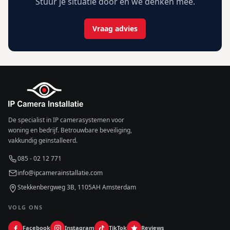
Stuur je situatie door en we denken mee.
Vraag advies
De specialist in IP camerasystemen voor
woning en bedrijf. Betrouwbare beveiliging,
vakkundig geïnstalleerd.
085 - 02 12 771
info@ipcamerainstallatie.com
Stekkenbergweg 3B, 1105AH Amsterdam
VOLG ONS
Facebook
Instagram
TikTok
Reviews