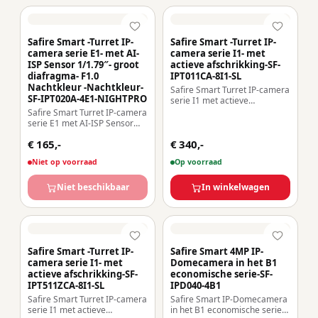
Safire Smart -Turret IP-
Safire Smart -Turret IP-
camera serie E1- met AI-
camera serie I1- met
ISP Sensor 1/1.79″- groot
actieve afschrikking-SF-
diafragma- F1.0
IPT011CA-8I1-SL
Nachtkleur -Nachtkleur-
Safire Smart Turret IP-camera
SF-IPT020A-4E1-NIGHTPRO
serie I1 met actieve
afschrikking Resolutie 8
Safire Smart Turret IP-camera
Megapixel (3840×2160) Lens
serie E1 met AI-ISP Sensor
2.8 mm | MIC & Luidspreker |
1/1.79″ groot diafragma F1.0
€ 165,-
Dual Light 40m AI:
€ 340,-
Nachtkleur X Resolutie 4
Classificatie van mens en
Megapixel (2688×1520) |
Niet op voorraad
Op voorraad
voertuig Weerbestendigheid
MicroSD Lens 2.8 mm |
IP67 | PoE (IEEE802.3af)
Geïntegreerde microfoon |
LED 30m AI: Mens- en
Niet beschikbaar
In winkelwagen
voertuigclassificatie | Tellen
Weerb
Safire Smart -Turret IP-
Safire Smart 4MP IP-
camera serie I1- met
Domecamera in het B1
actieve afschrikking-SF-
economische serie-SF-
IPT511ZCA-8I1-SL
IPD040-4B1
Safire Smart Turret IP-camera
Safire Smart IP-Domecamera
serie I1 met actieve
in het B1 economische serie