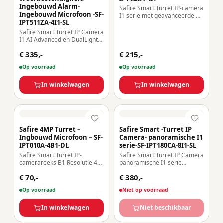
Ingebouwd Alarm-
Safire Smart Turret IP-camera
Ingebouwd Microfoon -SF-
I1 serie met geavanceerde AI
IPT511ZA-4I1-SL
Resolutie 4 Megapixel
(2592×1520) Lens 2.8 mm |
Safire Smart Turret IP Camera
Audio | IR 30m Geavanceerde
I1 AI Advanced en DualLight
AI:Omgeving, gezicht, telling,
Range Resolutie: 4 Megapixel
metagegevens
€ 335,-
€ 215,-
(2688×1520) Gemotoriseerde
Weerbestendigheid IP67 |
band 2,7~13,5mm | IR 40m &
Op voorraad
Op voorraad
PoE (IEEE802.3af)
WL 30m Geavanceerde AI:
Edge, Facial, Tellen, Metadata
IP66 | PoE.af | Actieve
In winkelwagen
In winkelwagen
afschrikking | Alarm
Safire 4MP Turret –
Safire Smart -Turret IP
Ingbouwd Microfoon – SF-
Camera- panoramische I1
IPT010A-4B1-DL
serie-SF-IPT180CA-8I1-SL
Safire Smart Turret IP-
Safire Smart Turret IP Camera
camerareeks B1 Resolutie 4
panoramische I1 serie
megapixel (2566×1440) Lens
Resolutie 8 Megapixel
€ 70,-
€ 380,-
2,8 mm | Geavanceerde
(4320×1680) Lens 2×2.8 mm
bewegingsdetectie Dubbele
(180º) | Afschrikkende
Op voorraad
Niet op voorraad
verlichting: IR + wit licht,
luidspreker AI: Classificatie
bereik 20 m | Microfoon IP67-
van mens en voertuig
classificatie | PoE
In winkelwagen
Weerbestendigheid IP67 |
Niet beschikbaar
(IEEE802.3af)
PoE (IEEE802.3af)