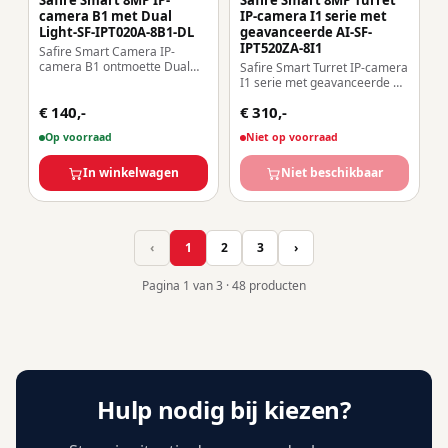
Safire Smart 8MP IP-
Safire Smart 8MP Turret
camera B1 met Dual
IP-camera I1 serie met
Light-SF-IPT020A-8B1-DL
geavanceerde AI-SF-
IPT520ZA-8I1
Safire Smart Camera IP-
camera B1 ontmoette Dual
Safire Smart Turret IP-camera
Light Resolutie 8 Megapixel
I1 serie met geavanceerde AI
(3840×2160) Lens 2.8 mm |
Resolutie 8 Megapixel
€ 140,-
€ 310,-
Geïntegreerde microfoon
(3840×2160) Gemotoriseerde
Dubbel IR-licht + witte LED
lens 2.8-12 mm | Microfoon |
Op voorraad
Niet op voorraad
20~30m Weerbestendigheid
IR 50m AI
IP67 | PoE (IEEE802.3af)
Geavanceerd:Menselijk,
In winkelwagen
voertuig en voertuig 2 wielen
Niet beschikbaar
Weerbestendigheid IP67 |
PoE (IEEE802.3a
‹
1
2
3
›
Pagina
1
van
3 · 48
producten
Hulp nodig bij kiezen?