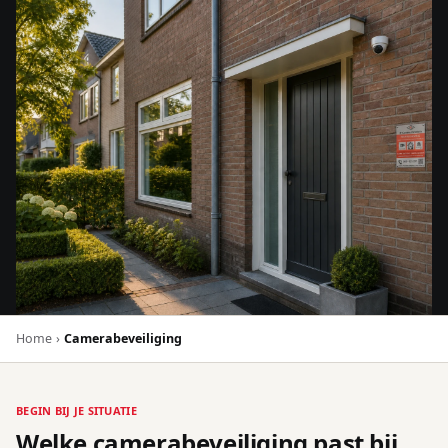
Home
›
Camerabeveiliging
BEGIN BIJ JE SITUATIE
Welke camerabeveiliging past bij