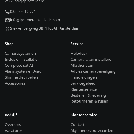
vakkundig geïnstalleerd.
085 - 02 12 771
info@ipcamerainstallatie.com
Stekkenbergweg 3B, 1105AH Amsterdam
Shop
Service
Camerasystemen
Helpdesk
Inclusief installatie
Camera laten installeren
Complete set AI
Alle diensten
Alarmsystemen Ajax
Advies camerabeveiliging
Slimme deurbellen
Handleidingen
Accessoires
Servicegebied
Klantenservice
Bestellen & levering
Retourneren & ruilen
Bedrijf
Klantenservice
Over ons
Contact
Vacatures
Algemene voorwaarden