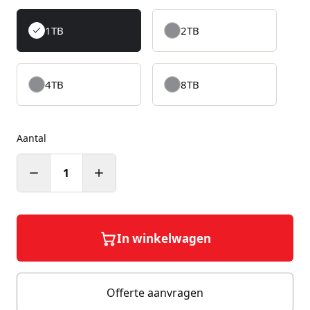
1TB
2TB
4TB
8TB
Aantal
1
In winkelwagen
Offerte aanvragen