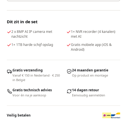
Dit zit in de set
2 x 8MP AI IP camera met
1× NVR recorder (4 kanalen)
nachtzicht
met AI
1× 1TB harde schijf opslag
Gratis mobiele app (iOS &
Android)
Gratis verzending
24 maanden garantie
Vanaf € 150 in Nederland · € 250
Op product en montage
in België
Gratis technisch advies
14 dagen retour
Voor én na je aankoop
Eenvoudig aanmelden
Veilig betalen