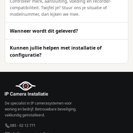
Controleer merk, aansluiting, voeding en recorder-
compatibiliteit. Twijfel je? Stuur ons je situatie of
modelnummer, dan kijken we mee.
Wanneer wordt dit geleverd?
Kunnen jullie helpen met installatie of
configuratie?
De specialist in IP camerasystemen voor
woning en bedrijf. Betrouwbare beveiliging,
vakkundig geïnstalleerd.
085 - 02 12 771