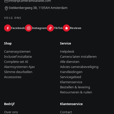
info@ipcamerainstallatie.com
Stekkenbergweg 3B, 1105AH Amsterdam
VOLG ONS
Facebook
Instagram
TikTok
Reviews
Shop
Service
Camerasystemen
Helpdesk
Inclusief installatie
Camera laten installeren
Complete set AI
Alle diensten
Alarmsystemen Ajax
Advies camerabeveiliging
Slimme deurbellen
Handleidingen
Accessoires
Servicegebied
Klantenservice
Bestellen & levering
Retourneren & ruilen
Bedrijf
Klantenservice
Over ons
Contact