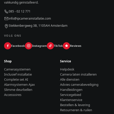
vakkundig geïnstalleerd.
085 - 02 12 771
info@ipcamerainstallatie.com
Stekkenbergweg 3B, 1105AH Amsterdam
VOLG ONS
Facebook
Instagram
TikTok
Reviews
Shop
Service
Camerasystemen
Helpdesk
Inclusief installatie
Camera laten installeren
Complete set AI
Alle diensten
Alarmsystemen Ajax
Advies camerabeveiliging
Slimme deurbellen
Handleidingen
Accessoires
Servicegebied
Klantenservice
Bestellen & levering
Retourneren & ruilen