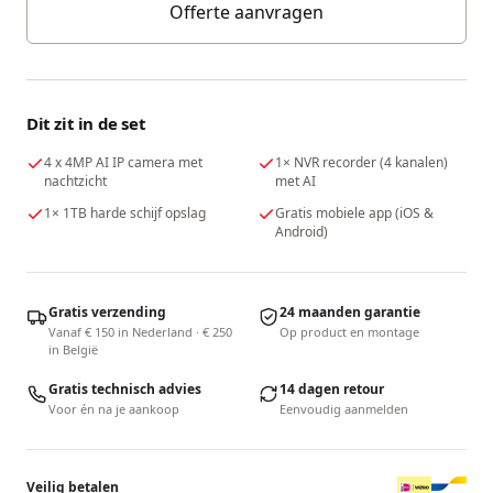
Offerte aanvragen
Dit zit in de set
4 x 4MP AI IP camera met
1× NVR recorder (4 kanalen)
nachtzicht
met AI
1× 1TB harde schijf opslag
Gratis mobiele app (iOS &
Android)
Gratis verzending
24 maanden garantie
Vanaf € 150 in Nederland · € 250
Op product en montage
in België
Gratis technisch advies
14 dagen retour
Voor én na je aankoop
Eenvoudig aanmelden
Veilig betalen