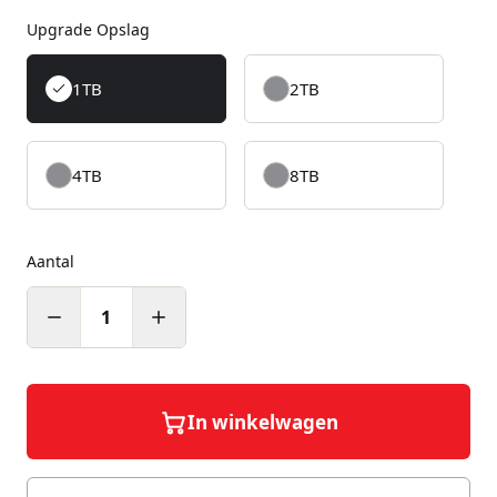
Upgrade Opslag
1TB
2TB
4TB
8TB
Aantal
1
In winkelwagen