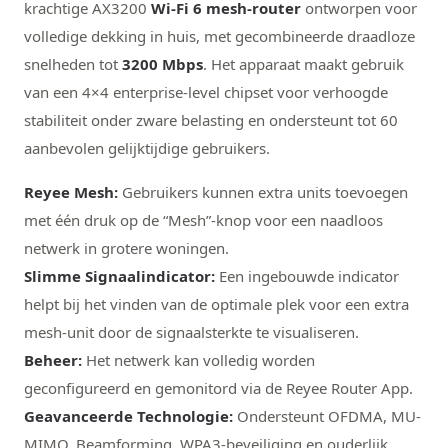
krachtige AX3200
Wi-Fi 6 mesh-router
ontworpen voor
volledige dekking in huis, met gecombineerde draadloze
snelheden tot
3200 Mbps
. Het apparaat maakt gebruik
van een 4×4 enterprise-level chipset voor verhoogde
stabiliteit onder zware belasting en ondersteunt tot 60
aanbevolen gelijktijdige gebruikers.
Reyee Mesh:
Gebruikers kunnen extra units toevoegen
met één druk op de “Mesh”-knop voor een naadloos
netwerk in grotere woningen.
Slimme Signaalindicator:
Een ingebouwde indicator
helpt bij het vinden van de optimale plek voor een extra
mesh-unit door de signaalsterkte te visualiseren.
Beheer:
Het netwerk kan volledig worden
geconfigureerd en gemonitord via de Reyee Router App.
Geavanceerde Technologie:
Ondersteunt OFDMA, MU-
MIMO, Beamforming, WPA3-beveiliging en ouderlijk