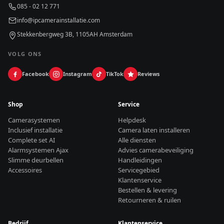
085 - 02 12 771
info@ipcamerainstallatie.com
Stekkenbergweg 3B, 1105AH Amsterdam
VOLG ONS
Facebook
Instagram
TikTok
Reviews
Shop
Service
Camerasystemen
Helpdesk
Inclusief installatie
Camera laten installeren
Complete set AI
Alle diensten
Alarmsystemen Ajax
Advies camerabeveiliging
Slimme deurbellen
Handleidingen
Accessoires
Servicegebied
Klantenservice
Bestellen & levering
Retourneren & ruilen
Bedrijf
Klantenservice