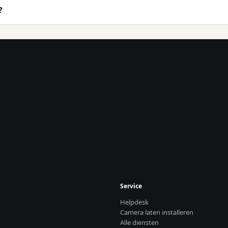
?
Service
Helpdesk
Camera laten installeren
Alle diensten