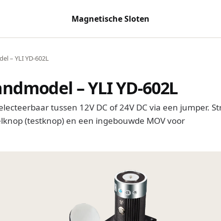
Magnetische Sloten
l – YLI YD-602L
ndmodel – YLI YD-602L
electeerbaar tussen 12V DC of 24V DC via een jumper. St
elknop (testknop) en een ingebouwde MOV voor