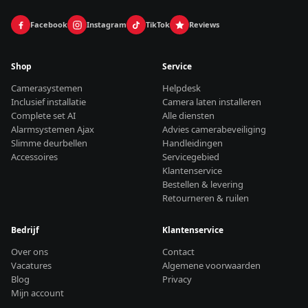
Facebook
Instagram
TikTok
Reviews
Shop
Service
Camerasystemen
Helpdesk
Inclusief installatie
Camera laten installeren
Complete set AI
Alle diensten
Alarmsystemen Ajax
Advies camerabeveiliging
Slimme deurbellen
Handleidingen
Accessoires
Servicegebied
Klantenservice
Bestellen & levering
Retourneren & ruilen
Bedrijf
Klantenservice
Over ons
Contact
Vacatures
Algemene voorwaarden
Blog
Privacy
Mijn account