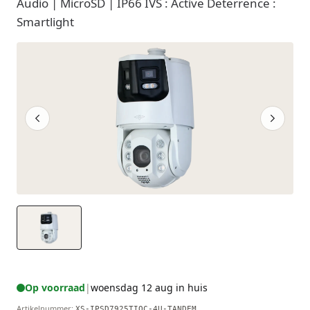
Audio | MicroSD | IP66 IVS : Active Deterrence :
Smartlight
Op voorraad
|
woensdag 12 aug in huis
Artikelnummer
:
XS-IPSD7925TIOC-4U-TANDEM