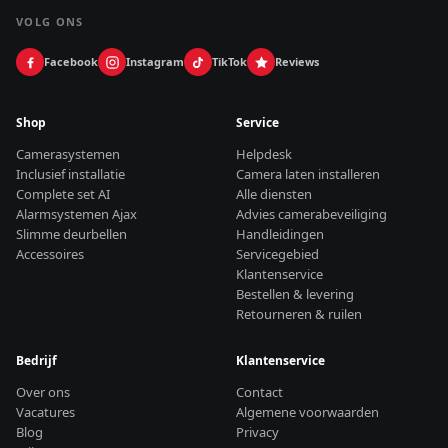
VOLG ONS
Facebook
Instagram
TikTok
Reviews
Shop
Service
Camerasystemen
Helpdesk
Inclusief installatie
Camera laten installeren
Complete set AI
Alle diensten
Alarmsystemen Ajax
Advies camerabeveiliging
Slimme deurbellen
Handleidingen
Accessoires
Servicegebied
Klantenservice
Bestellen & levering
Retourneren & ruilen
Bedrijf
Klantenservice
Over ons
Contact
Vacatures
Algemene voorwaarden
Blog
Privacy