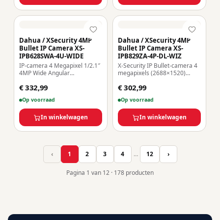
smartphone en NVR
Dahua / XSecurity 4MP
Dahua / XSecurity 4MP
Bullet IP Camera XS-
Bullet IP Camera XS-
IPB628SWA-4U-WIDE
IPB829ZA-4P-DL-WIZ
IP-camera 4 Megapixel 1/2.1″
X-Security IP Bullet-camera 4
4MP Wide Angular
megapixels (2688×1520)
Compressie H.265+ / H.265
2,7~13,5 mm gemotoriseerde
€ 332,99
€ 302,99
Lens 2.1 mm / WDR MicroSD
lens WDR 120dB | Dubbel
tot 256GB SMD Plus en
licht (IR 60m en wit licht 60m)
Op voorraad
Op voorraad
perimeterbescherming
WizSense, met mens- en
voertuigclassificatie 256 GB /
In winkelwagen
IP67 MicroSD 256 GB / IP67
In winkelwagen
MicroSD
‹
1
2
3
4
…
12
›
Pagina
1
van
12 · 178
producten