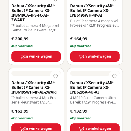
Dahua / XSecurity 4MP
Dahua / XSecurity 4MP
Bullet IP Camera XS-
Bullet IP Camera XS-
IPB619CA-4PS-FC-AI-
IPB619SWH-4P-AI
ZWART
Bullet IP-camera 4 megapixel
Pro-reeks 1/2,8” Progressieve
IP-bullet camera 4 Megapixel
Scan CMOS Compressie
GamaPro kleur zwart 1/2,9”
H.265+/H.265/H.264+/H.264
Progressieve Scan CMOS
€ 200,99
€ 164,99
Lens 2,8 mm / LED’s Bereik 30
Compressie
m WDR | Geïntegreerde
H.265+/H.265/H.264+/H.264
Op voorraad
Op voorraad
microfoon WEB, DSS/PSS,
Lens 3,6 mm / LED’s Bereik 60
Smartphone en NVR
m WDR | Geïntegreerde
microfoon Slimme functies
In winkelwagen
In winkelwagen
Dahua / XSecurity 4MP
Dahua / XSecurity 4MP
Bullet IP Camera XS-
Bullet IP Camera XS-
IPB619SWH-4P-AI-ZWART
IPB628SA-4U-AI
IP-bullet camera 4 Mpx Pro
4 MP IP Bullet Camera Ultra
serie kleur zwart 1/2,8”
Bereik 1/2,9” Progressieve
Progressieve Scan CMOS
Scan CMOS Compressie
€ 162,99
€ 132,99
Compressie
H.265+ | POE | IP67 2,8 mm
H.265+/H.265/H.264+/H.264
lens / 50 m IR LED’s Scope
Op voorraad
Op voorraad
Lens 2,8 mm / LED’s Bereik 30
Slimme functies Alarmen /
m WDR | Geïntegreerde
Audio / Ingebouwde
microfoon WEB, DSS/PSS,
In winkelwagen
microfoon
In winkelwagen