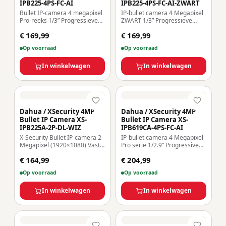
IPB225-4PS-FC-AI
IPB225-4PS-FC-AI-ZWART
Bullet IP-camera 4 megapixel
IP-bullet camera 4 Megapixel
Pro-reeks 1/3” Progressieve
ZWART 1/3” Progressieve
Scan CMOS Compressie
Scan CMOS Compressie
€ 169,99
€ 169,99
H.265+/H.265/H.264+/H.264
H.265+/H.265/H.264+/H.264
Lens 2,8 mm / LED’s Bereik 30
Lens 2,8 mm / LED’s Bereik 30
Op voorraad
Op voorraad
m WDR | Geïntegreerde
m WDR | Geïntegreerde
microfoon Slimme functies
microfoon Slimme functies
In winkelwagen
In winkelwagen
Dahua / XSecurity 4MP
Dahua / XSecurity 4MP
Bullet IP Camera XS-
Bullet IP Camera XS-
IPB225A-2P-DL-WIZ
IPB619CA-4PS-FC-AI
X-Security Bullet IP-camera 2
IP-bullet camera 4 Megapixel
Megapixel (1920×1080) Vaste
Pro serie 1/2.9” Progressive
lens 2.8mm WDR 120dB |
Scan CMOS Compressie
€ 164,99
€ 204,99
Duaal licht (IR 30m en wit licht
H.265+/H.265/H.264+/H.264
30m)) WizSense, met
Lens 3.6 mm / LED’s Bereik 60
Op voorraad
Op voorraad
classificatie van mensen en
m WDR | Geïntegreerde
voertuigen MicroSD 256GB /
microfoon Slimme functies
IP67
In winkelwagen
In winkelwagen