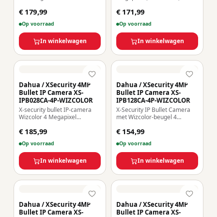
Compressie H.265+ Lens 2.8
2.8mm / DualLight (30m
€ 179,99
€ 171,99
mm IR LED’s Bereik 30 m
IR+30m Wit licht) WDR 120 dB
WEB, DSS/PSS, smartphone
| Actieve afschrikking met
Op voorraad
Op voorraad
en NVR
luidspreker en licht WizSense,
met classificatie van mensen
In winkelwagen
en voertuigen MicroSD 256GB
In winkelwagen
/ IP67
Dahua / XSecurity 4MP
Dahua / XSecurity 4MP
Bullet IP Camera XS-
Bullet IP Camera XS-
IPB028CA-4P-WIZCOLOR
IPB128CA-4P-WIZCOLOR
X-security bullet IP-camera
X-Security IP Bullet Camera
Wizcolor 4 Megapixel
met Wizcolor-beugel 4
(2688×1520) Sensor 1/1.8″
Megapixel (2688×1520)
€ 185,99
€ 154,99
F1.0 Lens 2.8mm / Witte LED
Sensor 1/1.8″ F1.0 Lens
50m WDR 120dB |
3.6mm / Witte LED 50m WDR
Op voorraad
Op voorraad
Geïntegreerde microfoon
120dB | Geïntegreerde
WizSense, met classificatie
microfoon WizSense, met
van mensen en voertuigen
In winkelwagen
classificatie van mensen en
In winkelwagen
MicroSD 256GB | IP67
voertuigen MicroSD 256GB |
IP67
Dahua / XSecurity 4MP
Dahua / XSecurity 4MP
Bullet IP Camera XS-
Bullet IP Camera XS-