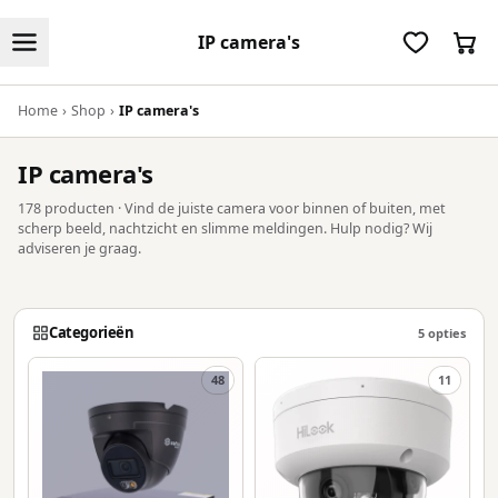
IP camera's
Home
›
Shop
›
IP camera's
IP camera's
178 producten · Vind de juiste camera voor binnen of buiten, met
scherp beeld, nachtzicht en slimme meldingen. Hulp nodig? Wij
adviseren je graag.
Categorieën
5
opties
48
11