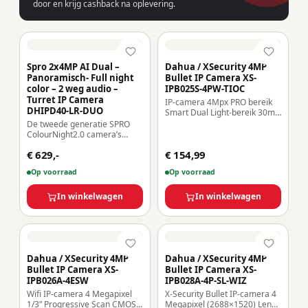
door en krijg cashback na oplevering.
Spro 2x4MP AI Dual –
Dahua / XSecurity 4MP
Panoramisch- Full night
Bullet IP Camera XS-
color – 2 weg audio –
IPB025S-4PW-TIOC
Turret IP Camera
IP-camera 4Mpx PRO bereik
DHIPD40-LR-DUO
Smart Dual Light-bereik 30m
| Actieve afschrikking Lens
De tweede generatie SPRO
2.8 mm IA: detectie en
ColourNight2.0 camera’s
classificatie van personen
hebben daarnaast
€ 629,-
Microfoon en luidspreker :
€ 154,99
ingebouwde infrarood (IR)-
MicroSD Wifi IEEE802.11b/g/n
verlichting. Deze IR-verlichting
Op voorraad
Op voorraad
| Waterdicht IP67
kan standaard zwart-wit
nachtbeelden produceren
gedurende de nacht,
In winkelwagen
In winkelwagen
waardoor de witte LED-
verlichting alleen wordt
Dahua / XSecurity 4MP
Dahua / XSecurity 4MP
Bullet IP Camera XS-
Bullet IP Camera XS-
IPB026A-4ESW
IPB028A-4P-SL-WIZ
Wifi IP-camera 4 Megapixel
X-Security Bullet IP-camera 4
1/3” Progressive Scan CMOS
Megapixel (2688×1520) Lens