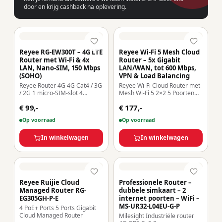
door en krijg cashback na oplevering.
Reyee RG-EW300T – 4G LTE
Reyee Wi-Fi 5 Mesh Cloud
Router met Wi-Fi & 4x
Router – 5x Gigabit
LAN, Nano-SIM, 150 Mbps
LAN/WAN, tot 600 Mbps,
(SOHO)
VPN & Load Balancing
Reyee Router 4G 4G Cat4 / 3G
Reyee Wi-Fi Cloud Router met
/ 2G 1 micro-SIM-slot 4
Mesh Wi-Fi 5 2×2 5 Poorten
Ethernet-poorten RJ45 Fast
RJ4510/100 /1000 [%VAR%]
€ 99,-
€ 177,-
Ethernet Wi-Fi 802.11b/g/n 2,4
[%VAR%] Mbps Ondersteunt
GHz 2x afneembare externe
tot 4 WAN voor failover of
Op voorraad
Op voorraad
SMA voor LTE-antennes en 2x
balancering Tot 600Mbps
vaste externe Wi-Fi-antennes
bandbreedte VPN-server
12V DC-voedingsconnector
In winkelwagen
IPSec, L2TP, PPTP, OpenVPN
In winkelwagen
[%VAR%] Inclusief voe
Intelligente
bandbreedteregeling
Reyee Ruijie Cloud
Professionele Router –
Managed Router RG-
dubbele simkaart – 2
EG305GH-P-E
internet poorten – WiFi –
MS-UR32-L04EU-G-P
4 PoE+ Ports 5 Ports Gigabit
Cloud Managed Router
Milesight Industriële router