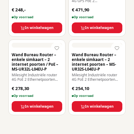
4G GPS PoE 2
Ethernetpoorten RJ45 10/100
€ 248,-
€ 471,90
PoE 802.3 af/at | microSD-
sleuf Dubbele SIM-kaartsleuf
Op voorraad
Op voorraad
4G/3G GPS-positionering
In winkelwagen
In winkelwagen
Wand Bureau Router –
Wand Bureau Router –
enkele simkaart – 2
enkele simkaart – 2
internet poorten / PoE –
internet poorten – MS-
MS-UR32L-L04EU-P
UR32S-L04EU-P
Milesight Industriële router
Milesight Industriële router
4G PoE 2 Ethernetpoorten
4G PoE 2 Ethernetpoorten
RJ45 10/100 PoE 802.3 af/at
RJ45 10/100 PoE 802.3 af/at
€ 278,30
€ 254,10
SIM-kaartsleuf 4G/3G DIN-,
SIM-kaartsleuf 4G/3G DIN-,
wand- of bureau-installatie
wand- of bureau-installatie
Op voorraad
Op voorraad
In winkelwagen
In winkelwagen