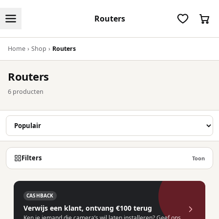
Routers
Home
›
Shop
›
Routers
Routers
6 producten
Filters
Toon
CASHBACK
Verwijs een klant, ontvang €100 terug
Ken je iemand die camera’s wil laten installeren? Geef ons