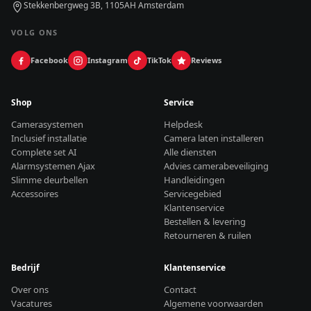
Stekkenbergweg 3B, 1105AH Amsterdam
VOLG ONS
Facebook
Instagram
TikTok
Reviews
Shop
Service
Camerasystemen
Helpdesk
Inclusief installatie
Camera laten installeren
Complete set AI
Alle diensten
Alarmsystemen Ajax
Advies camerabeveiliging
Slimme deurbellen
Handleidingen
Accessoires
Servicegebied
Klantenservice
Bestellen & levering
Retourneren & ruilen
Bedrijf
Klantenservice
Over ons
Contact
Vacatures
Algemene voorwaarden