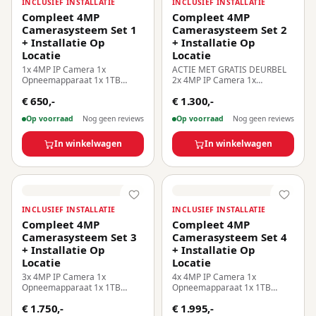
INCLUSIEF INSTALLATIE
INCLUSIEF INSTALLATIE
Compleet 4MP
Compleet 4MP
Camerasysteem Set 1
Camerasysteem Set 2
+ Installatie Op
+ Installatie Op
Locatie
Locatie
1x 4MP IP Camera 1x
ACTIE MET GRATIS DEURBEL
Opneemapparaat 1x 1TB
2x 4MP IP Camera 1x
Harde Schijf Inclusief
Opneemapparaat 1x 1TB
€ 650,-
€ 1.300,-
Installatie Op Locatie!
Harde Schijf Inclusief
Installatie Op Locatie!
Op voorraad
Nog geen reviews
Op voorraad
Nog geen reviews
In winkelwagen
In winkelwagen
INCLUSIEF INSTALLATIE
INCLUSIEF INSTALLATIE
Compleet 4MP
Compleet 4MP
Camerasysteem Set 3
Camerasysteem Set 4
+ Installatie Op
+ Installatie Op
Locatie
Locatie
3x 4MP IP Camera 1x
4x 4MP IP Camera 1x
Opneemapparaat 1x 1TB
Opneemapparaat 1x 1TB
Harde Schijf Inclusief
Harde Schijf Inclusief
€ 1.750,-
€ 1.995,-
Installatie Op Locatie!
Installatie Op Locatie!