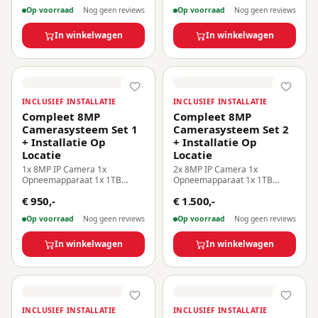
Op voorraad
Nog geen reviews
Op voorraad
Nog geen reviews
In winkelwagen
In winkelwagen
INCLUSIEF INSTALLATIE
INCLUSIEF INSTALLATIE
Compleet 8MP
Compleet 8MP
Camerasysteem Set 1
Camerasysteem Set 2
+ Installatie Op
+ Installatie Op
Locatie
Locatie
1x 8MP IP Camera 1x
2x 8MP IP Camera 1x
Opneemapparaat 1x 1TB
Opneemapparaat 1x 1TB
Harde Schijf Inclusief
Harde Schijf Inclusief
€ 950,-
€ 1.500,-
Installatie Op Locatie!
Installatie Op Locatie!
Op voorraad
Nog geen reviews
Op voorraad
Nog geen reviews
In winkelwagen
In winkelwagen
INCLUSIEF INSTALLATIE
INCLUSIEF INSTALLATIE