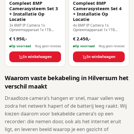
Compleet 8MP
Compleet 8MP
Camerasysteem Set 3
Camerasysteem Set 4
+ Installatie Op
+ Installatie Op
Locatie
Locatie
3x 8MP IP Camera 1x
4x 8MP IP Camera 1x
Opneemapparaat 1x 1TB
Opneemapparaat 1x 1TB
Harde Schijf Inclusief
Harde Schijf Inclusief
€ 1.950,-
€ 2.450,-
Installatie Op Locatie!
Installatie Op Locatie!
Op voorraad
Nog geen reviews
Op voorraad
Nog geen reviews
In winkelwagen
In winkelwagen
Waarom vaste bekabeling in Hilversum het
verschil maakt
Draadloze camera’s hangen er snel, maar vallen weg
zodra het netwerk hapert of de batterij leeg raakt. Wij
kiezen daarom voor bekabelde camera’s op een
recorder: die nemen door, ook als het internet eruit
ligt, en leveren beeld waarop je een gezicht of