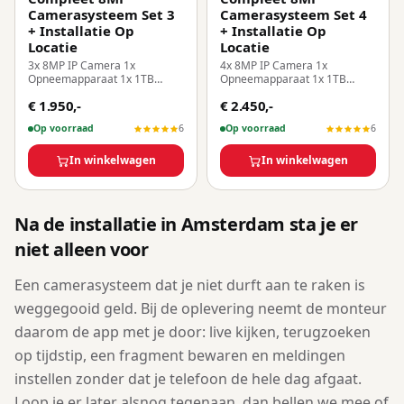
Camerasysteem Set 3
Camerasysteem Set 4
+ Installatie Op
+ Installatie Op
Locatie
Locatie
3x 8MP IP Camera 1x
4x 8MP IP Camera 1x
Opneemapparaat 1x 1TB
Opneemapparaat 1x 1TB
Harde Schijf Inclusief
Harde Schijf Inclusief
€ 1.950,-
€ 2.450,-
Installatie Op Locatie!
Installatie Op Locatie!
Op voorraad
6
Op voorraad
6
In winkelwagen
In winkelwagen
Na de installatie in Amsterdam sta je er
niet alleen voor
Een camerasysteem dat je niet durft aan te raken is
weggegooid geld. Bij de oplevering neemt de monteur
daarom de app met je door: live kijken, terugzoeken
op tijdstip, een fragment bewaren en meldingen
instellen zonder dat je telefoon de hele dag afgaat.
Loop je er later alsnog tegenaan, dan bellen we mee of