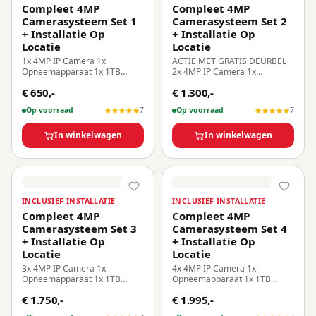
Compleet 4MP
Compleet 4MP
Camerasysteem Set 1
Camerasysteem Set 2
+ Installatie Op
+ Installatie Op
Locatie
Locatie
1x 4MP IP Camera 1x
ACTIE MET GRATIS DEURBEL
Opneemapparaat 1x 1TB
2x 4MP IP Camera 1x
Harde Schijf Inclusief
Opneemapparaat 1x 1TB
€ 650,-
€ 1.300,-
Installatie Op Locatie!
Harde Schijf Inclusief
Installatie Op Locatie!
Op voorraad
7
Op voorraad
7
In winkelwagen
In winkelwagen
INCLUSIEF INSTALLATIE
INCLUSIEF INSTALLATIE
Compleet 4MP
Compleet 4MP
Camerasysteem Set 3
Camerasysteem Set 4
+ Installatie Op
+ Installatie Op
Locatie
Locatie
3x 4MP IP Camera 1x
4x 4MP IP Camera 1x
Opneemapparaat 1x 1TB
Opneemapparaat 1x 1TB
Harde Schijf Inclusief
Harde Schijf Inclusief
€ 1.750,-
€ 1.995,-
Installatie Op Locatie!
Installatie Op Locatie!