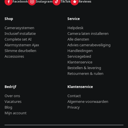
Facebook
Instagram
TikTok
Reviews
Shop
Service
Camerasystemen
Helpdesk
Inclusief installatie
Camera laten installeren
Complete set AI
Alle diensten
Alarmsystemen Ajax
Advies camerabeveiliging
Slimme deurbellen
Handleidingen
Accessoires
Servicegebied
Klantenservice
Bestellen & levering
Retourneren & ruilen
Bedrijf
Klantenservice
Over ons
Contact
Vacatures
Algemene voorwaarden
Blog
Privacy
Mijn account