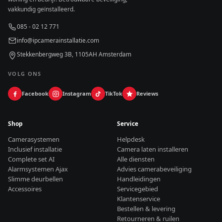
vakkundig geïnstalleerd.
085 - 02 12 771
info@ipcamerainstallatie.com
Stekkenbergweg 3B, 1105AH Amsterdam
VOLG ONS
Facebook
Instagram
TikTok
Reviews
Shop
Service
Camerasystemen
Helpdesk
Inclusief installatie
Camera laten installeren
Complete set AI
Alle diensten
Alarmsystemen Ajax
Advies camerabeveiliging
Slimme deurbellen
Handleidingen
Accessoires
Servicegebied
Klantenservice
Bestellen & levering
Retourneren & ruilen