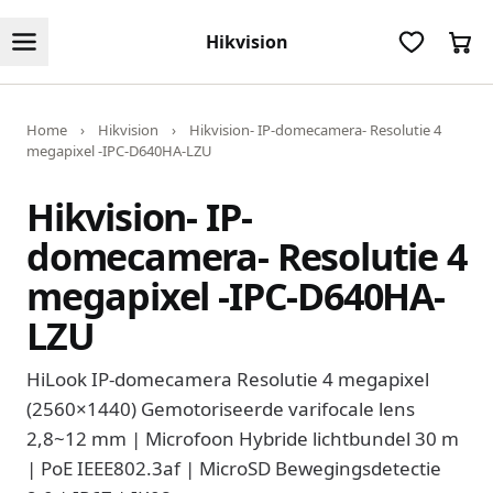
Hikvision
Home
›
Hikvision
›
Hikvision- IP-domecamera- Resolutie 4
megapixel -IPC-D640HA-LZU
Hikvision- IP-
domecamera- Resolutie 4
megapixel -IPC-D640HA-
LZU
HiLook IP-domecamera Resolutie 4 megapixel
(2560×1440) Gemotoriseerde varifocale lens
2,8~12 mm | Microfoon Hybride lichtbundel 30 m
| PoE IEEE802.3af | MicroSD Bewegingsdetectie