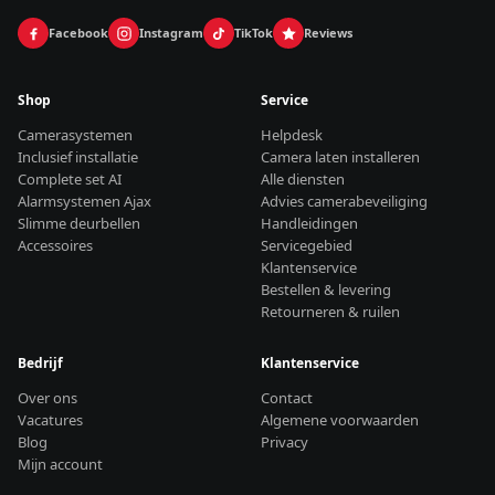
Facebook
Instagram
TikTok
Reviews
Shop
Service
Camerasystemen
Helpdesk
Inclusief installatie
Camera laten installeren
Complete set AI
Alle diensten
Alarmsystemen Ajax
Advies camerabeveiliging
Slimme deurbellen
Handleidingen
Accessoires
Servicegebied
Klantenservice
Bestellen & levering
Retourneren & ruilen
Bedrijf
Klantenservice
Over ons
Contact
Vacatures
Algemene voorwaarden
Blog
Privacy
Mijn account