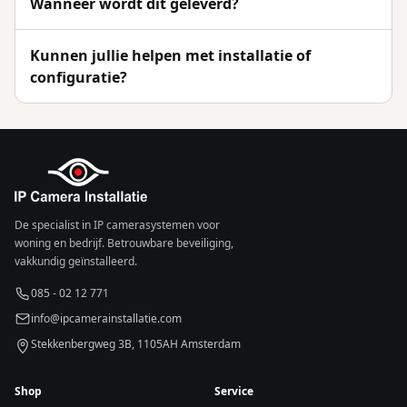
Wanneer wordt dit geleverd?
Kunnen jullie helpen met installatie of
configuratie?
De specialist in IP camerasystemen voor
woning en bedrijf. Betrouwbare beveiliging,
vakkundig geïnstalleerd.
085 - 02 12 771
info@ipcamerainstallatie.com
Stekkenbergweg 3B, 1105AH Amsterdam
Shop
Service