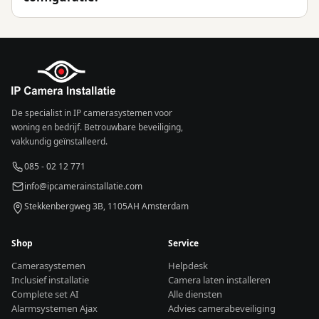
De specialist in IP camerasystemen voor
woning en bedrijf. Betrouwbare beveiliging,
vakkundig geïnstalleerd.
085 - 02 12 771
info@ipcamerainstallatie.com
Stekkenbergweg 3B, 1105AH Amsterdam
Shop
Service
Camerasystemen
Helpdesk
Inclusief installatie
Camera laten installeren
Complete set AI
Alle diensten
Alarmsystemen Ajax
Advies camerabeveiliging