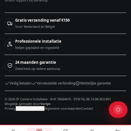
Gratis support bij aankoop
Gratis verzending vanaf €150
Voor Nederland en België
Professionele installatie
Netjes geplaatst en ingesteld
24 maanden garantie
Zekerheid op iedere aankoop
Veilig betalen
Versleutelde verbinding
Wettelijke garantie
© 2026 IP Camera Installatie · KvK 78664675 · BTW NL.86.14.88.453.B01
Mogelijk gemaakt door
Vorlyo
Privacy
Cookievoorkeuren
Algemene voorwaarden
Contact