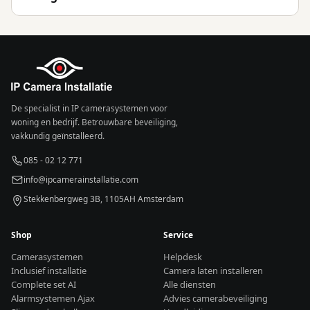
De specialist in IP camerasystemen voor
woning en bedrijf. Betrouwbare beveiliging,
vakkundig geïnstalleerd.
085 - 02 12 771
info@ipcamerainstallatie.com
Stekkenbergweg 3B, 1105AH Amsterdam
Shop
Service
Camerasystemen
Helpdesk
Inclusief installatie
Camera laten installeren
Complete set AI
Alle diensten
Alarmsystemen Ajax
Advies camerabeveiliging