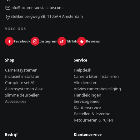
info@ipcamerainstallatie.com
Stekkenbergweg 3B, 1105AH Amsterdam
VOLG ONS
Facebook
Instagram
TikTok
Reviews
Shop
Service
Camerasystemen
Helpdesk
Inclusief installatie
Camera laten installeren
Complete set AI
Alle diensten
Alarmsystemen Ajax
Advies camerabeveiliging
Slimme deurbellen
Handleidingen
Accessoires
Servicegebied
Klantenservice
Bestellen & levering
Retourneren & ruilen
Bedrijf
Klantenservice