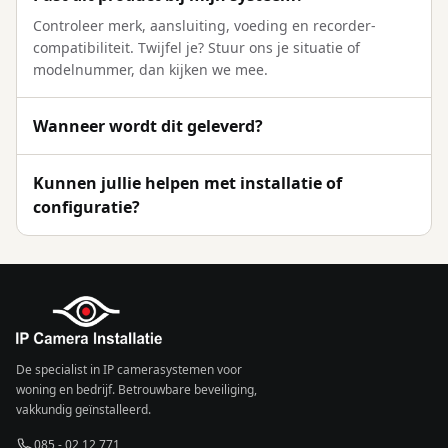
Controleer merk, aansluiting, voeding en recorder-
compatibiliteit. Twijfel je? Stuur ons je situatie of
modelnummer, dan kijken we mee.
Wanneer wordt dit geleverd?
Kunnen jullie helpen met installatie of
configuratie?
De specialist in IP camerasystemen voor
woning en bedrijf. Betrouwbare beveiliging,
vakkundig geïnstalleerd.
085 - 02 12 771