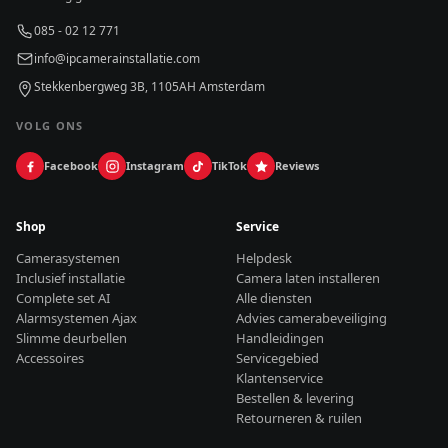
085 - 02 12 771
info@ipcamerainstallatie.com
Stekkenbergweg 3B, 1105AH Amsterdam
VOLG ONS
Facebook
Instagram
TikTok
Reviews
Shop
Service
Camerasystemen
Helpdesk
Inclusief installatie
Camera laten installeren
Complete set AI
Alle diensten
Alarmsystemen Ajax
Advies camerabeveiliging
Slimme deurbellen
Handleidingen
Accessoires
Servicegebied
Klantenservice
Bestellen & levering
Retourneren & ruilen