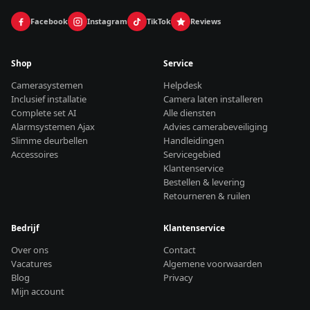
Facebook
Instagram
TikTok
Reviews
Shop
Service
Camerasystemen
Helpdesk
Inclusief installatie
Camera laten installeren
Complete set AI
Alle diensten
Alarmsystemen Ajax
Advies camerabeveiliging
Slimme deurbellen
Handleidingen
Accessoires
Servicegebied
Klantenservice
Bestellen & levering
Retourneren & ruilen
Bedrijf
Klantenservice
Over ons
Contact
Vacatures
Algemene voorwaarden
Blog
Privacy
Mijn account