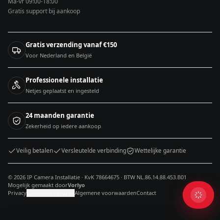
Ma-vr 09:00-18:00
Gratis support bij aankoop
Gratis verzending vanaf €150
Voor Nederland en België
Professionele installatie
Netjes geplaatst en ingesteld
24 maanden garantie
Zekerheid op iedere aankoop
Veilig betalen
Versleutelde verbinding
Wettelijke garantie
© 2026 IP Camera Installatie · KvK 78664675 · BTW NL.86.14.88.453.B01
Mogelijk gemaakt door
Vorlyo
Privacy
Cookievoorkeuren
Algemene voorwaarden
Contact