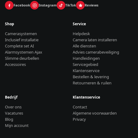
Facebook
Instagram
TikTok
Reviews
Shop
Service
Camerasystemen
Helpdesk
Inclusief installatie
Camera laten installeren
Complete set AI
Alle diensten
Alarmsystemen Ajax
Advies camerabeveiliging
Slimme deurbellen
Handleidingen
Accessoires
Servicegebied
Klantenservice
Bestellen & levering
Retourneren & ruilen
Bedrijf
Klantenservice
Over ons
Contact
Vacatures
Algemene voorwaarden
Blog
Privacy
Mijn account