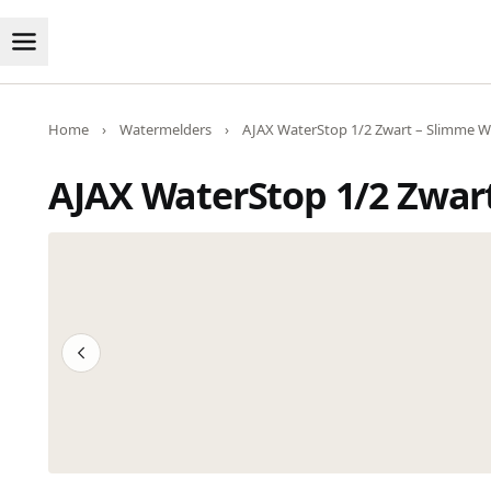
Home
›
Watermelders
›
AJAX WaterStop 1/2 Zwart – Slimme Wa
AJAX WaterStop 1/2 Zwart