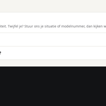
teit. Twijfel je? Stuur ons je situatie of modelnummer, dan kijken 
?