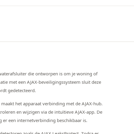
aterafsluiter die ontworpen is om je woning of
tie met een AJAX-beveiligingssysteem sluit deze
rdt gedetecteerd.
) maakt het apparaat verbinding met de AJAX-hub.
oleren en wijzigen via de intuïtieve AJAX-app. De
 er een internetverbinding beschikbaar is.
etectoren zoals de AJAX LeaksProtect. Zodra er