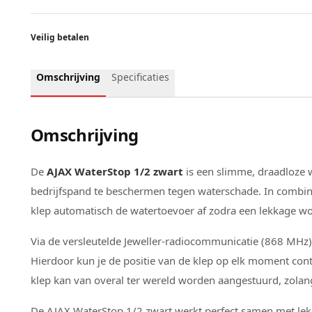
Veilig betalen
Omschrijving
Specificaties
Omschrijving
De
AJAX WaterStop 1/2 zwart
is een slimme, draadloze w
bedrijfspand te beschermen tegen waterschade. In combina
klep automatisch de watertoevoer af zodra een lekkage wo
Via de versleutelde Jeweller-radiocommunicatie (868 MHz
Hierdoor kun je de positie van de klep op elk moment contr
klep kan van overal ter wereld worden aangestuurd, zolang
De AJAX WaterStop 1/2 zwart werkt perfect samen met lekd