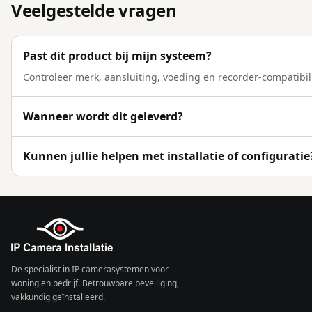
Veelgestelde vragen
Past dit product bij mijn systeem?
Controleer merk, aansluiting, voeding en recorder-compatibili
Wanneer wordt dit geleverd?
Kunnen jullie helpen met installatie of configuratie
De specialist in IP camerasystemen voor
woning en bedrijf. Betrouwbare beveiliging,
vakkundig geïnstalleerd.