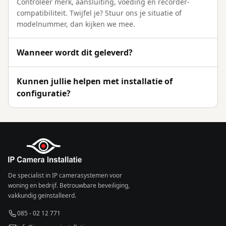
Controleer merk, aansluiting, voeding en recorder-
compatibiliteit. Twijfel je? Stuur ons je situatie of
modelnummer, dan kijken we mee.
Wanneer wordt dit geleverd?
Kunnen jullie helpen met installatie of
configuratie?
De specialist in IP camerasystemen voor
woning en bedrijf. Betrouwbare beveiliging,
vakkundig geïnstalleerd.
085 - 02 12 771