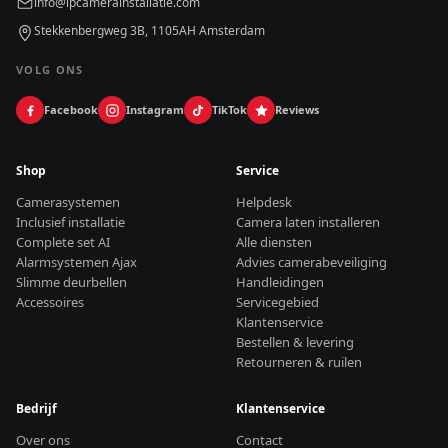
info@ipcamerainstallatie.com
Stekkenbergweg 3B, 1105AH Amsterdam
VOLG ONS
Facebook
Instagram
TikTok
Reviews
Shop
Service
Camerasystemen
Helpdesk
Inclusief installatie
Camera laten installeren
Complete set AI
Alle diensten
Alarmsystemen Ajax
Advies camerabeveiliging
Slimme deurbellen
Handleidingen
Accessoires
Servicegebied
Klantenservice
Bestellen & levering
Retourneren & ruilen
Bedrijf
Klantenservice
Over ons
Contact