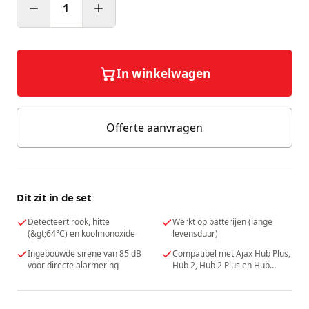
1
In winkelwagen
Offerte aanvragen
Dit zit in de set
Detecteert rook, hitte
Werkt op batterijen (lange
(&gt;64°C) en koolmonoxide
levensduur)
Ingebouwde sirene van 85 dB
Compatibel met Ajax Hub Plus,
voor directe alarmering
Hub 2, Hub 2 Plus en Hub
Hybrid