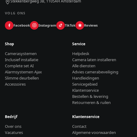
Stekkenbergweg 3B, 1105AH Amsterdam
VOLG ONS
Facebook
Instagram
TikTok
Reviews
Shop
Service
Camerasystemen
Helpdesk
Inclusief installatie
Camera laten installeren
Complete set AI
Alle diensten
Alarmsystemen Ajax
Advies camerabeveiliging
Slimme deurbellen
Handleidingen
Accessoires
Servicegebied
Klantenservice
Bestellen & levering
Retourneren & ruilen
Bedrijf
Klantenservice
Over ons
Contact
Vacatures
Algemene voorwaarden