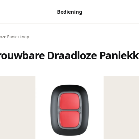
Bediening
loze Paniekknop
rouwbare Draadloze Paniek