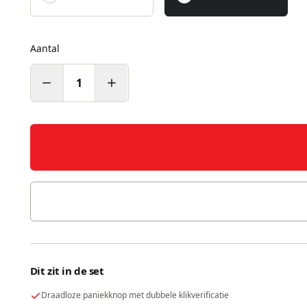
Aantal
1
Dit zit in de set
Draadloze paniekknop met dubbele klikverificatie