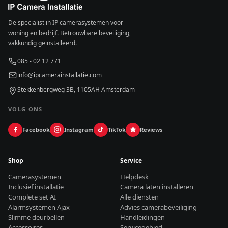
De specialist in IP camerasystemen voor
woning en bedrijf. Betrouwbare beveiliging,
vakkundig geïnstalleerd.
085 - 02 12 771
info@ipcamerainstallatie.com
Stekkenbergweg 3B, 1105AH Amsterdam
VOLG ONS
Facebook
Instagram
TikTok
Reviews
Shop
Service
Camerasystemen
Helpdesk
Inclusief installatie
Camera laten installeren
Complete set AI
Alle diensten
Alarmsystemen Ajax
Advies camerabeveiliging
Slimme deurbellen
Handleidingen
Accessoires
Servicegebied