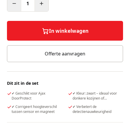
1
In winkelwagen
Offerte aanvragen
Dit zit in de set
✔ Geschikt voor Ajax
✔ Kleur: zwart – ideaal voor
DoorProtect
donkere kozijnen of
onopvallende montage
✔ Corrigeert hoogteverschil
✔ Verbetert de
tussen sensor en magneet
detectienauwkeurigheid