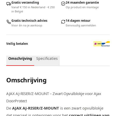
Gratis verzending
24 maanden garantie
Vanaf € 150 in Nederland · € 250
Op product en montage
in België
Gratis technisch advies
14 dagen retour
Voor én na je aankoop
Eenvoudig aanmelden
Veilig betalen
Omschrijving
Specificaties
Omschrijving
AJAX AJ-RISER/Z-MOUNT – Zwart Opvulblokje voor Ajax
DoorProtect
De
AJAX AJ-RISER/Z-MOUNT
is een zwart opvulblokje
dat speciaal is ontworpen voor het
correct uitlijnen van