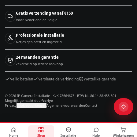
Gratis verzending vanaf €150
Voor Nederland en België
Professionele installatie
Netjes geplaatst en ingesteld
24 maanden garantie
Zekerheid op iedere aankoop
Veilig betalen
Versleutelde verbinding
Wettelijke garantie
© 2026 IP Camera Installatie · KvK 78664675 · BTW NL.86.14.88.453.B01
Mogelijk gemaakt door
Vorlyo
Privacy
Cookievoorkeuren
Algemene voorwaarden
Contact
Home
Shop
Installatie
Hulp
Winkelwagen